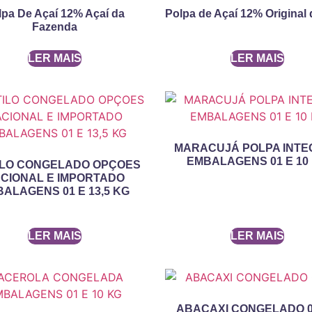
lpa De Açaí 12% Açaí da
Polpa de Açaí 12% Original 
Fazenda
LER MAIS
LER MAIS
MARACUJÁ POLPA INTE
EMBALAGENS 01 E 10
ILO CONGELADO OPÇOES
CIONAL E IMPORTADO
ALAGENS 01 E 13,5 KG
LER MAIS
LER MAIS
ABACAXI CONGELADO 0